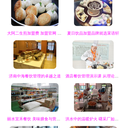
大阿二生煎加盟费 加盟官网 条件流程 政策支持 f600品牌加盟网
夏日饮品加盟品牌就选茉语轩
济南中海餐饮管理的卓越之道
酒店餐饮管理演示课 从理论到实践的桥梁
丽水宜禾餐饮 美味膳食与营养健康的餐饮管理之道
洪水中的温暖炉火 曙采厂如何打赢员工饮食保障攻坚战